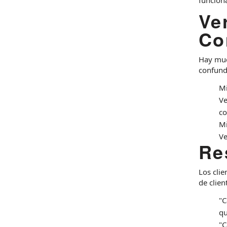
Ve
Co
Hay muc
confund
Mi
Ve
co
Mi
Ve
Re
Los clie
de clien
"C
qu
"C