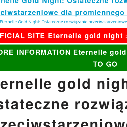
rnelle Gold Night: Ostateczne roz
eciwstarzeniowe dla promiennego
Eternelle Gold Night: Ostateczne rozwiązanie przeciwstarzenio
FICIAL SITE Eternelle gold nigh
RE INFORMATION Eternelle gold
TO GO
ernelle gold nigh
stateczne rozwią
rzeciwstarzeniow