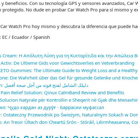
s y beneficios. Con su tecnología GPS y sensores avanzados, Car
y protegido. No dude en probar Car Watch Pro para sí mismo y ex
 Car Watch Pro hoy mismo y descubra la diferencia que puede hac
: EC / Ecuador / Spanish
s Cream: Η Απόλυτη Λύση για τη Κυτταρίτιδα και την Απώλεια 
Activ: De Ultieme Gids voor Gewichtsverlies en Vetverbranding
KETO Gummies: The Ultimate Guide to Weight Loss and a Healthy 
ne: Die Wahrheit über das Gel für gesunde Gelenke und Knoche
Psyllium: دليلك الشامل لفتح قوته من أجل صحة أفضل
 Pain Relief Solution: Qinux CalmBand Review and Benefits
 Solucion Natyrale për Kontrollin e Sheqerit në Gjak dhe Menaxh
гел: Ҷудо кардан аз дурӯғ - Баррасии муфассал
er: Ostateczny Przewodnik po Świeżym, Naturalnym Sokach w D
x: An Treoir Últach don Cheartú Srón - Stóráil, Léirmheasanna, Co