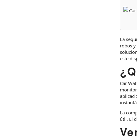
La segur
robos y
solucion
este di
¿Q
Car Wat
monitore
aplicaci
instant
La compo
útil. El
Ve