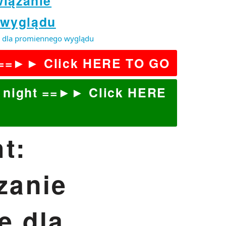
wiązanie
 wyglądu
we dla promiennego wyglądu
t ==►► Click HERE TO GO
 night ==►► Click HERE
t:
zanie
e dla