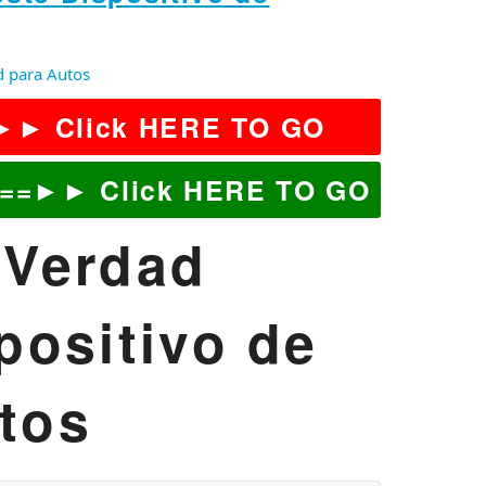
d para Autos
=►► Click HERE TO GO
 ==►► Click HERE TO GO
 Verdad
positivo de
tos