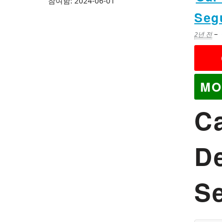
참여함: 2024-06-01
Seg
–
2년 전
MO
C
De
S