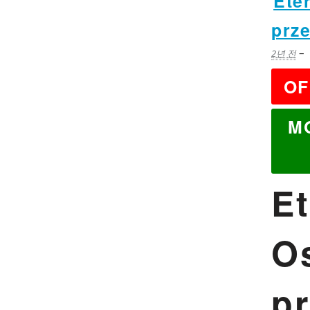
Ete
prz
–
2년 전
OF
MO
Et
O
p