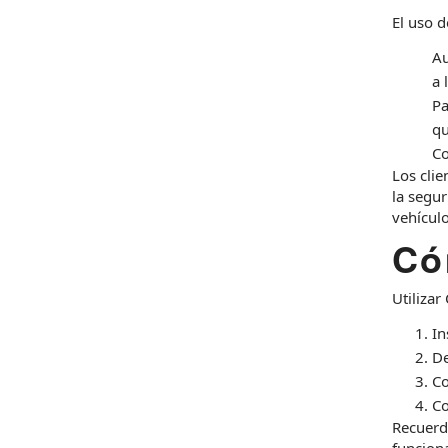
El uso 
Au
a 
Pa
qu
Co
Los clie
la segur
vehícul
Có
Utilizar
In
De
Co
Co
Recuerde
funcion