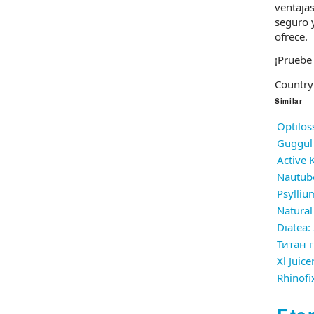
ventaja
seguro 
ofrece.
¡Pruebe
Country
Similar
Optilos
Guggul 
Active 
Nautubo
Natural
Diatea:
Титан 
Xl Juic
Rhinofi