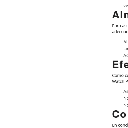
ve
Al
Para as
adecuad
Al
Li
Ac
Ef
Como co
Watch P
As
No
No
Co
En conc